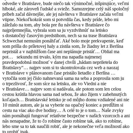
odvedie v Bratislave, bude niečo tak výnimočné, inšpirujúce, veľmi
hlboké, ale zároveň ľudské a svieže. Samozrejme celý náš spoločný
príbeh začal dávnejšie, ale jej návšteva v Bratislave začala veľmi
vtipne. Niekoľkokrát som si potvrdila čas, kedy príde, lebo mi
záležalo na tom, aby bola pre ňu návšteva v Bratislave čo
najpríjemnejšia, vybrala som sa ju vyzdvihnúť na letisko
s dostatočný časovým predstihom, nech sa na trase Bratislava
Schwechat nemusím ponáhľať. Aké bolo moje prekvapenie, keď
som prišla do príletovej haly a zistila som, že žiadny let z Berlína
nepristál a v najbližšom čase ani neplánuje pristáť… Oblial ma
pot… sekundu mi trvalo, kým ma napadla najmenej
pravdepodobná možnosť v danej chvíli „hádam nepriletela do
Bratislavy“… najprv som si to skontrolovala cez web a naozaj
v Bratislave v plánovanom čase pristálo lietadlo z Berlína …
vytočila som jej číslo nahnevaná sama na seba a poprosila som ju
o trpezlivosť, že som síce na letisku, ale vo Viedni a nie
v Bratislave… najprv som si nadávala, ale potom som len celou
cestou krútila hlavou sama nad sebou, že ako žijem v zabehnutých
koľajach… Bratislavské letisko je od môjho domu vzdialené ani nie
10 minút autom, ale ja sa vyberie na opačný koniec a predĺžim si
cestu na viac ako dve hodiny… A celé to je o tom…
Naše zvyky
nám pomáhajú fungovať relatívne bezpečne v našich vzorcoch a ani
nás nenapadne, že to čo robíme často robíme tak, ako to robíme,
lebo sme sa to tak naučili robiť, ale je nekonečne veľa možností ako
to urobiť inak.