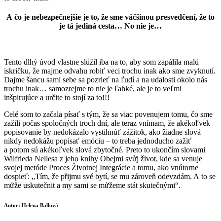
A čo je nebezpečnejšie je to, že sme väčšinou presvedčení, že to
je tá jediná cesta… No nie je…
Tento dlhý úvod vlastne slúžil iba na to, aby som zapálila malú
iskričku, že majme odvahu robiť veci trochu inak ako sme zvyknutí.
Dajme šancu sami sebe sa pozrieť na ľudí a na udalosti okolo nás
trochu inak… samozrejme to nie je ľahké, ale je to veľmi
inšpirujúce a určite to stojí za to!!!
Celé som to začala písať s tým, že sa viac povenujem tomu, čo sme
zažili počas spoločných troch dní, ale teraz vnímam, že akékoľvek
popisovanie by nedokázalo vystihnúť zážitok, ako žiadne slová
nikdy nedokážu popísať emóciu – to treba jednoducho zažiť
a potom sú akékoľvek slová zbytočné. Preto to ukončím slovami
Wilfrieda Nellesa z jeho knihy Obejmi svửj život, kde sa venuje
svojej metóde Proces Životnej Integrácie a tomu, ako vnútorne
dospieť: „Tím, že přijmu své bytí, se mu zároveň odevzdám. A to se
mửže uskutečnit a my sami se mửžeme stát skutečnými“.
Autor: Helena Ballová