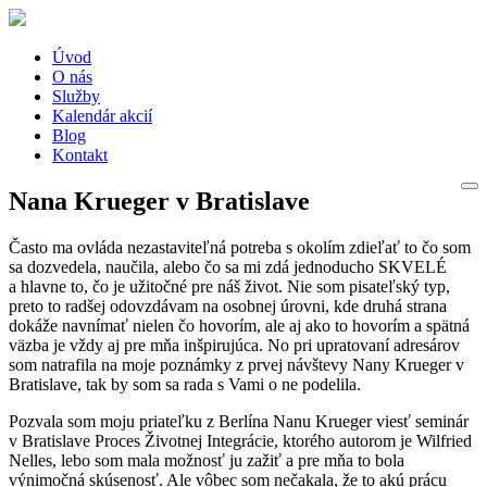
Úvod
O nás
Služby
Kalendár akcií
Blog
Kontakt
Nana Krueger v Bratislave
Často ma ovláda nezastaviteľná potreba s okolím zdieľať to čo som
sa dozvedela, naučila, alebo čo sa mi zdá jednoducho SKVELÉ
a hlavne to, čo je užitočné pre náš život. Nie som pisateľský typ,
preto to radšej odovzdávam na osobnej úrovni, kde druhá strana
dokáže navnímať nielen čo hovorím, ale aj ako to hovorím a spätná
väzba je vždy aj pre mňa inšpirujúca. No pri upratovaní adresárov
som natrafila na moje poznámky z prvej návštevy Nany Krueger v
Bratislave, tak by som sa rada s Vami o ne podelila.
Pozvala som moju priateľku z Berlína Nanu Krueger viesť seminár
v Bratislave Proces Životnej Integrácie, ktorého autorom je Wilfried
Nelles, lebo som mala možnosť ju zažiť a pre mňa to bola
výnimočná skúsenosť. Ale vôbec som nečakala, že to akú prácu