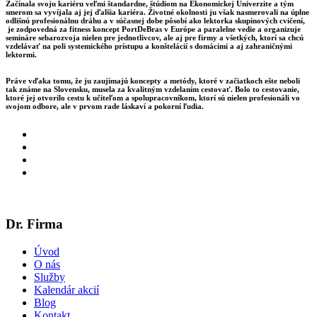
Začínala svoju kariéru veľmi štandardne, štúdiom na Ekonomickej Univerzite a tým
smerom sa vyvíjala aj jej ďalšia kariéra. Životné okolnosti ju však nasmerovali na úplne
odlišnú profesionálnu dráhu a v súčasnej dobe pôsobí ako lektorka skupinových cvičení,
je zodpovedná za fitness koncept PortDeBras v Európe a paralelne vedie a organizuje
semináre sebarozvoja nielen pre jednotlivcov, ale aj pre firmy a všetkých, ktorí sa chcú
vzdelávať na poli systemického prístupu a konštelácií s domácimi a aj zahraničnými
lektormi.
Práve vďaka tomu, že ju zaujímajú koncepty a metódy, ktoré v začiatkoch ešte neboli
tak známe na Slovensku, musela za kvalitným vzdelaním cestovať. Bolo to cestovanie,
ktoré jej otvorilo cestu k učiteľom a spolupracovníkom, ktorí sú nielen profesionáli vo
svojom odbore, ale v prvom rade láskaví a pokorní ľudia.
Dr. Firma
Úvod
O nás
Služby
Kalendár akcií
Blog
Kontakt