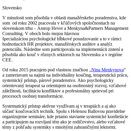
Slovensko
V minulosti som pôsobila v oblasti manažérskeho poradenstva, kde
som od roku 2002 pracovala v kľúčových spoločnostiach na
slovenskom trhu – Amrop Hever a Menkyna&Partners Management
Consulting. V oboch bolo mojou hlavnou
špecializáciou psychologické hĺbkové posudzovanie a to v rámci
hodnotiacich HR projektov, manažérskych auditov a analýz
potenciálu. Následne som participovala na implementácii zistení a
pôsobila ako kouč v rôznych sektoroch na Slovensku a v regióne
CEE.
Od roku 2015 pracujem pod vlastnou značkou „
Nina Menkynova
“
a zameriavam sa najmä na individuálny koučing, terapeutickú prácu,
systemický prístup, párové poradenstvo. Ako psychologicky
orientovaný terapeut sa orientujem na osobnostný rozvoj, vzťahové
záležitosti, facilitáciu konfliktov a profesionálny sprievod pri
procesoch osobnej transformácie.
Systematický prístup aktívne využívam aj v terapiách a aj ako
súčasť koučovacích techník. Spolu s Helenou Ballovou pravidelne
organizujeme semináre, kde priamo staviame systemické konštelácie
a participujem na rozvíjaní tém ako je rodičovstvo, alebo vzťahové
témy z pohľadu systemiky s mnohými zahraničnými lektormi.