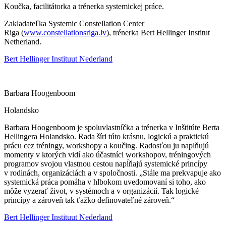
Koučka, facilitátorka a trénerka systemickej práce.
Zakladateľka Systemic Constellation Center
Riga
(
www.constellationsriga.lv
)
, trénerka Bert Hellinger Institut
Netherland.
Bert Hellinger Instituut Nederland
Barbara Hoogenboom
Holandsko
Barbara Hoogenboom je spoluvlastníčka a trénerka v Inštitúte Berta
Hellingera Holandsko. Rada šíri túto krásnu, logickú a praktickú
prácu cez tréningy, workshopy a koučing. Radosťou ju naplňujú
momenty v ktorých vidí ako účastníci workshopov, tréningových
programov svojou vlastnou cestou napĺňajú systemické princípy
v rodinách, organizáciách a v spoločnosti. „Stále ma prekvapuje ako
systemická práca pomáha v hlbokom uvedomovaní si toho, ako
môže vyzerať život, v systémoch a v organizácií. Tak logické
princípy a zároveň tak ťažko definovateľné zároveň.“
Bert Hellinger Instituut Nederland