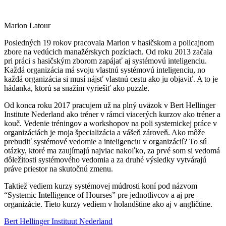
Marion Latour
Posledných 19 rokov pracovala Marion v hasičskom a policajnom
zbore na vedúcich manažérskych pozíciach. Od roku 2013 začala
pri práci s hasičským zborom zapájať aj systémovú inteligenciu.
Každá organizácia má svoju vlastnú systémovú inteligenciu, no
každá organizácia si musí nájsť vlastnú cestu ako ju objaviť. A to je
hádanka, ktorú sa snažím vyriešiť ako puzzle.
Od konca roku 2017 pracujem už na plný uväzok v Bert Hellinger
Institute Nederland ako tréner v rámci viacerých kurzov ako tréner a
kouč. Vedenie tréningov a workshopov na poli systemickej práce v
organizáciách je moja špecializácia a vášeň zároveň. Ako môže
prebudiť systémové vedomie a inteligenciu v organizácií? To sú
otázky, ktoré ma zaujímajú najviac nakoľko, za prvé som si vedomá
dôležitosti systémového vedomia a za druhé výsledky vytvárajú
práve priestor na skutočnú zmenu.
Taktiež vediem kurzy systémovej múdrosti koní pod názvom
“Systemic Intelligence of Hourses” pre jednotlivcov a aj pre
organizácie. Tieto kurzy vediem v holandštine ako aj v angličtine.
Bert Hellinger Instituut Nederland