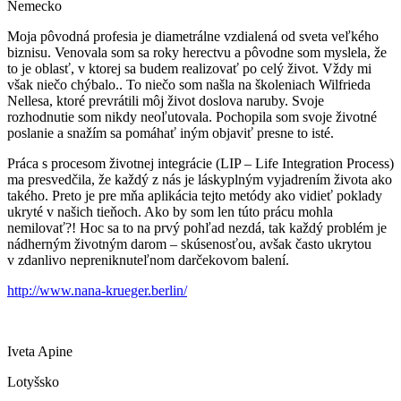
Nemecko
Moja pôvodná profesia je diametrálne vzdialená od sveta veľkého
biznisu. Venovala som sa roky herectvu a pôvodne som myslela, že
to je oblasť, v ktorej sa budem realizovať po celý život. Vždy mi
však niečo chýbalo.. To niečo som našla na školeniach Wilfrieda
Nellesa, ktoré prevrátili môj život doslova naruby. Svoje
rozhodnutie som nikdy neoľutovala. Pochopila som svoje životné
poslanie a snažím sa pomáhať iným objaviť presne to isté.
Práca s procesom životnej integrácie (LIP – Life Integration Process)
ma presvedčila, že každý z nás je láskyplným vyjadrením života ako
takého. Preto je pre mňa aplikácia tejto metódy ako vidieť poklady
ukryté v našich tieňoch. Ako by som len túto prácu mohla
nemilovať?! Hoc sa to na prvý pohľad nezdá, tak každý problém je
nádherným životným darom – skúsenosťou, avšak často ukrytou
v zdanlivo nepreniknuteľnom darčekovom balení.
http://www.nana-krueger.berlin/
Iveta Apine
Lotyšsko