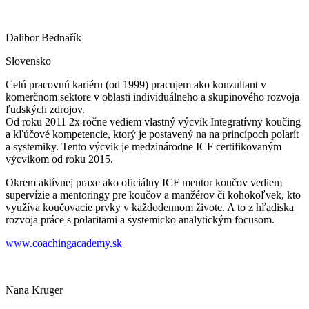
Dalibor Bednařík
Slovensko
Celú pracovnú kariéru (od 1999) pracujem ako konzultant v
komerčnom sektore v oblasti individuálneho a skupinového rozvoja
ľudských zdrojov.
Od roku 2011 2x ročne vediem vlastný výcvik Integratívny koučing
a kľúčové kompetencie, ktorý je postavený na na princípoch polarít
a systemiky. Tento výcvik je medzinárodne ICF certifikovaným
výcvikom od roku 2015.
Okrem aktívnej praxe ako oficiálny ICF mentor koučov vediem
supervízie a mentoringy pre koučov a manžérov či kohokoľvek, kto
využíva koučovacie prvky v každodennom živote. A to z hľadiska
rozvoja práce s polaritami a systemicko analytickým focusom.
www.coachingacademy.sk
Nana Kruger