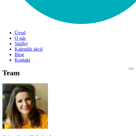
Úvod
O nás
Služby
Kalendár akcií
Blog
Kontakt
Team