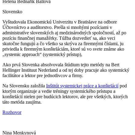
Helena Bednařík Ballová
Slovensko
Vyštudovala Ekonomickú Univerzitu v Bratislave na odbore
Účtovníctvo a audítorstvo. Prešla si mnohými pozíciami v
administratíve slovenských aj medzinárodných spoločností, až po
pozíciu finančnej manažérky. Túžba dozvedieť sa, ako veci
skutočne fungujú a čo všetko sa skrýva za firemnými číslami, ju
priviedla k firemným konšteláciám, ktoré sú vo svete známe ako
„systemic approach“ (systemický prístup),
Ako prvá Slovenka absolvovala štúdium tejto metódy na Bert
Hellinger Instituut Nederland a od tej doby pracuje ako systemický
facilitátor a lektor pre jednotlivcov a firmy.
Na Slovensku založila
Inštitút systemickej práce a konštelácií
pod
ktorým organizuje a vedie tréningy systemického prístupu a
konštelácií nielen pre budúcich lektorov, ale pre všetkých, ktorých
táto metóda zaujíma.
Rozhovor
Nina Menkynová