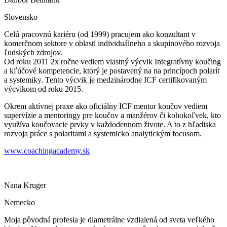
Slovensko
Celú pracovnú kariéru (od 1999) pracujem ako konzultant v
komerčnom sektore v oblasti individuálneho a skupinového rozvoja
ľudských zdrojov.
Od roku 2011 2x ročne vediem vlastný výcvik Integratívny koučing
a kľúčové kompetencie, ktorý je postavený na na princípoch polarít
a systemiky. Tento výcvik je medzinárodne ICF certifikovaným
výcvikom od roku 2015.
Okrem aktívnej praxe ako oficiálny ICF mentor koučov vediem
supervízie a mentoringy pre koučov a manžérov či kohokoľvek, kto
využíva koučovacie prvky v každodennom živote. A to z hľadiska
rozvoja práce s polaritami a systemicko analytickým focusom.
www.coachingacademy.sk
Nana Kruger
Nemecko
Moja pôvodná profesia je diametrálne vzdialená od sveta veľkého