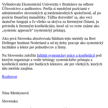
Vyštudovala Ekonomickú Univerzitu v Bratislave na odbore
Účtovníctvo a audítorstvo. Prešla si mnohými pozíciami v
administratíve slovenských aj medzinárodných spoločností, až po
pozíciu finančnej manažérky. Túžba dozvedieť sa, ako veci
skutočne fungujú a čo všetko sa skrýva za firemnými číslami, ju
priviedla k firemným konšteláciám, ktoré sú vo svete známe ako
„systemic approach“ (systemický prístup),
Ako prvá Slovenka absolvovala štúdium tejto metódy na Bert
Hellinger Instituut Nederland a od tej doby pracuje ako systemický
facilitátor a lektor pre jednotlivcov a firmy.
Na Slovensku založila
Inštitút systemickej práce a konštelácií
pod
ktorým organizuje a vedie tréningy systemického prístupu a
konštelácií nielen pre budúcich lektorov, ale pre všetkých, ktorých
táto metóda zaujíma.
Rozhovor
Nina Menkynová
Slovensko