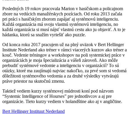
Posledných 19 rokov pracovala Marion v hasičskom a policajnom
zbore na vedúcich manažérskych pozíciach. Od roku 2013 začala
pri práci s hasičským zborom zapájať aj systémovú inteligenciu.
Každá organizácia má svoju vlastnú systémovú inteligenciu, no
každá organizácia si musí nájsť vlastnú cestu ako ju objaviť. A to je
hádanka, ktorú sa snažím vyriešiť ako puzzle.
Od konca roku 2017 pracujem už na plný uväzok v Bert Hellinger
Institute Nederland ako tréner v rámci viacerých kurzov ako tréner a
kouč. Vedenie tréningov a workshopov na poli systemickej práce v
organizáciách je moja špecializácia a vášeň zároveň. Ako môže
prebudiť systémové vedomie a inteligenciu v organizácií? To sú
otázky, ktoré ma zaujímajú najviac nakoľko, za prvé som si vedomá
dôležitosti systémového vedomia a za druhé výsledky vytvárajú
práve priestor na skutočnú zmenu.
Taktiež vediem kurzy systémovej múdrosti koní pod názvom
“Systemic Intelligence of Hourses” pre jednotlivcov a aj pre
organizácie. Tieto kurzy vediem v holandštine ako aj v angličtine.
Bert Hellinger Instituut Nederland