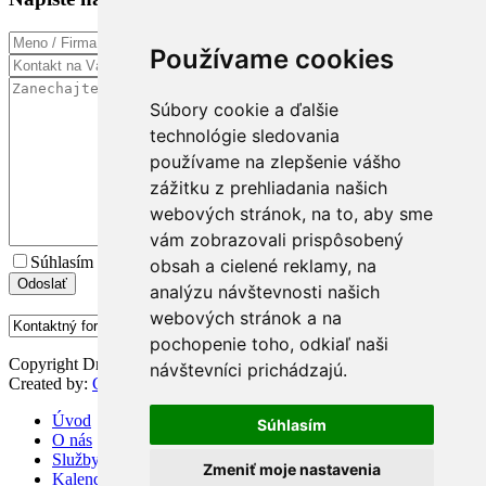
Používame cookies
Súbory cookie a ďalšie
technológie sledovania
používame na zlepšenie vášho
zážitku z prehliadania našich
webových stránok, na to, aby sme
vám zobrazovali prispôsobený
Súhlasím s
podmienkami spracúvania osobných údajov
obsah a cielené reklamy, na
analýzu návštevnosti našich
webových stránok a na
pochopenie toho, odkiaľ naši
Copyright Dr. Firma 2015 / All rights reserved
návštevníci prichádzajú.
Created by:
Grappastudio
Úvod
Súhlasím
O nás
Služby
Zmeniť moje nastavenia
Kalendár akcií