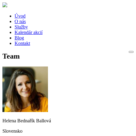
Úvod
O nás
Služby
Kalendár akcií
Blog
Kontakt
Team
Helena Bednařík Ballová
Slovensko