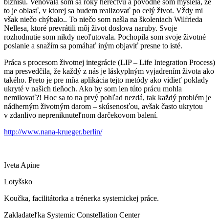
biznisu. Venovala som sa roky herectvu a pôvodne som myslela, že
to je oblasť, v ktorej sa budem realizovať po celý život. Vždy mi
však niečo chýbalo.. To niečo som našla na školeniach Wilfrieda
Nellesa, ktoré prevrátili môj život doslova naruby. Svoje
rozhodnutie som nikdy neoľutovala. Pochopila som svoje životné
poslanie a snažím sa pomáhať iným objaviť presne to isté.
Práca s procesom životnej integrácie (LIP – Life Integration Process)
ma presvedčila, že každý z nás je láskyplným vyjadrením života ako
takého. Preto je pre mňa aplikácia tejto metódy ako vidieť poklady
ukryté v našich tieňoch. Ako by som len túto prácu mohla
nemilovať?! Hoc sa to na prvý pohľad nezdá, tak každý problém je
nádherným životným darom – skúsenosťou, avšak často ukrytou
v zdanlivo nepreniknuteľnom darčekovom balení.
http://www.nana-krueger.berlin/
Iveta Apine
Lotyšsko
Koučka, facilitátorka a trénerka systemickej práce.
Zakladateľka Systemic Constellation Center