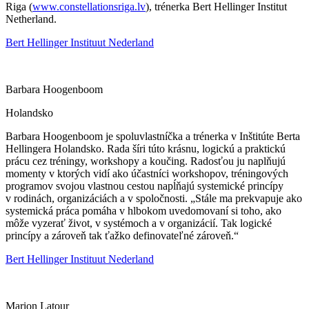
Riga
(
www.constellationsriga.lv
)
, trénerka Bert Hellinger Institut
Netherland.
Bert Hellinger Instituut Nederland
Barbara Hoogenboom
Holandsko
Barbara Hoogenboom je spoluvlastníčka a trénerka v Inštitúte Berta
Hellingera Holandsko. Rada šíri túto krásnu, logickú a praktickú
prácu cez tréningy, workshopy a koučing. Radosťou ju naplňujú
momenty v ktorých vidí ako účastníci workshopov, tréningových
programov svojou vlastnou cestou napĺňajú systemické princípy
v rodinách, organizáciách a v spoločnosti. „Stále ma prekvapuje ako
systemická práca pomáha v hlbokom uvedomovaní si toho, ako
môže vyzerať život, v systémoch a v organizácií. Tak logické
princípy a zároveň tak ťažko definovateľné zároveň.“
Bert Hellinger Instituut Nederland
Marion Latour