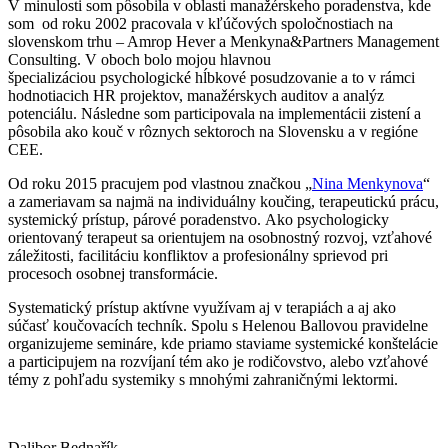
V minulosti som pôsobila v oblasti manažérskeho poradenstva, kde
som od roku 2002 pracovala v kľúčových spoločnostiach na
slovenskom trhu – Amrop Hever a Menkyna&Partners Management
Consulting. V oboch bolo mojou hlavnou
špecializáciou psychologické hĺbkové posudzovanie a to v rámci
hodnotiacich HR projektov, manažérskych auditov a analýz
potenciálu. Následne som participovala na implementácii zistení a
pôsobila ako kouč v rôznych sektoroch na Slovensku a v regióne
CEE.
Od roku 2015 pracujem pod vlastnou značkou „
Nina Menkynova
“
a zameriavam sa najmä na individuálny koučing, terapeutickú prácu,
systemický prístup, párové poradenstvo. Ako psychologicky
orientovaný terapeut sa orientujem na osobnostný rozvoj, vzťahové
záležitosti, facilitáciu konfliktov a profesionálny sprievod pri
procesoch osobnej transformácie.
Systematický prístup aktívne využívam aj v terapiách a aj ako
súčasť koučovacích techník. Spolu s Helenou Ballovou pravidelne
organizujeme semináre, kde priamo staviame systemické konštelácie
a participujem na rozvíjaní tém ako je rodičovstvo, alebo vzťahové
témy z pohľadu systemiky s mnohými zahraničnými lektormi.
Dalibor Bednařík