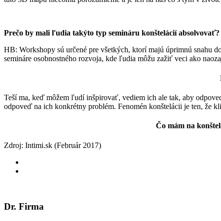
Prečo by mali ľudia takýto typ semináru konštelácií absolvovať?
HB: Workshopy sú určené pre všetkých, ktorí majú úprimnú snahu do
semináre osobnostného rozvoja, kde ľudia môžu zažiť veci ako naozaj
Teší ma, keď môžem ľudí inšpirovať, vediem ich ale tak, aby odpovede
odpoveď na ich konkrétny problém. Fenomén konštelácii je ten, že klie
Čo mám na konštelá
Zdroj: Intimi.sk (Február 2017)
Dr. Firma