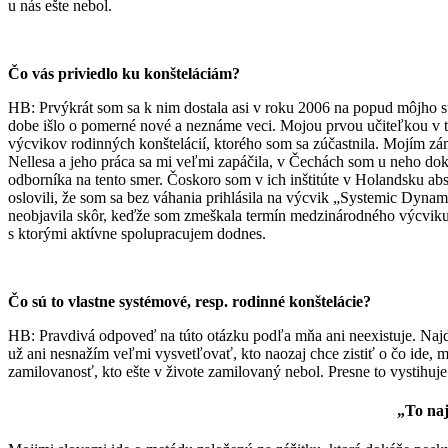
u nás ešte nebol.
Čo vás priviedlo ku konšteláciám?
HB: Prvýkrát som sa k nim dostala asi v roku 2006 na popud môjho starš
dobe išlo o pomerné nové a neznáme veci. Mojou prvou učiteľkou v to
výcvikov rodinných konštelácií, ktorého som sa zúčastnila. Mojím zá
Nellesa a jeho práca sa mi veľmi zapáčila, v Čechách som u neho do
odborníka na tento smer. Čoskoro som v ich inštitúte v Holandsku abs
oslovili, že som sa bez váhania prihlásila na výcvik „Systemic Dyna
neobjavila skôr, keďže som zmeškala termín medzinárodného výcviku, 
s ktorými aktívne spolupracujem dodnes.
Čo sú to vlastne systémové, resp. rodinné konštelácie?
HB: Pravdivá odpoveď na túto otázku podľa mňa ani neexistuje. Najdôle
už ani nesnažím veľmi vysvetľovať, kto naozaj chce zistiť o čo ide, m
zamilovanosť, kto ešte v živote zamilovaný nebol. Presne to vystihuj
„To naj