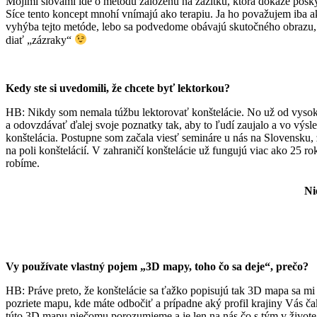
Mojimi slovami ide o metódu založenú na zážitku, ktorá dokáže posky
Síce tento koncept mnohí vnímajú ako terapiu. Ja ho považujem iba ak
vyhýba tejto metóde, lebo sa podvedome obávajú skutočného obrazu, 
diať „zázraky“
Kedy ste si uvedomili, že chcete byť lektorkou?
HB: Nikdy som nemala túžbu lektorovať konštelácie. No už od vysoke
a odovzdávať ďalej svoje poznatky tak, aby to ľudí zaujalo a vo výsle
konštelácia. Postupne som začala viesť semináre u nás na Slovensku,
na poli konštelácií. V zahraničí konštelácie už fungujú viac ako 25 ro
robíme.
Ni
Vy používate vlastný pojem „3D mapy, toho čo sa deje“, prečo?
HB: Práve preto, že konštelácie sa ťažko popisujú tak 3D mapa sa mi 
pozriete mapu, kde máte odbočiť a prípadne aký profil krajiny Vás č
túto 3D mapu niečomu porozumieme a je len na nás čo s tým v živote