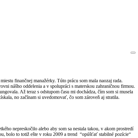
k miestu finančnej manažérky. Túto prácu som mala naozaj rada.
úrovni nášho oddelenia a v spolupráci s materskou zahraničnou firmou.
efungovala. Až teraz s odstupom času mi dochádza, čím som si musela
ískala, no začínam si uvedomovať, čo som zároveň aj stratila.
kého nepreskočilo alebo aby som sa nestala takou, v akom prostredí
, bolo to totiž ešte v roku 2009 a trend
“opúšťať stabilné pozície“