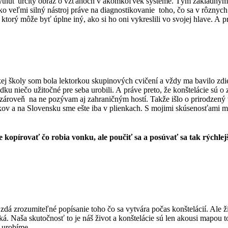
tnúť určitý obraz o vzťahoch v akomkoľvek systéme. Tým základným je 
o veľmi silný nástroj práve na diagnostikovanie
toho, čo sa v rôznyc
ktorý môže byť úplne iný, ako si ho oni vykreslili vo svojej hlave. A
j školy som bola lektorkou skupinových cvičení a vždy ma bavilo zdi
dku niečo užitočné pre seba urobili. A práve preto, že konštelácie sú o 
 zároveň
na ne pozývam aj zahraničným hostí. Takže išlo o prirodzený v
kov a na Slovensku sme ešte iba v plienkach. S mojimi skúsenosťami mám 
e kopírovať čo robia vonku, ale poučiť sa a posúvať sa tak rýchlejš
zdá zrozumiteľné popísanie toho čo sa vytvára počas konštelácií. Ale 
aká.
Naša skutočnosť to je náš život a konštelácie sú len akousi mapou 
 urobíme.