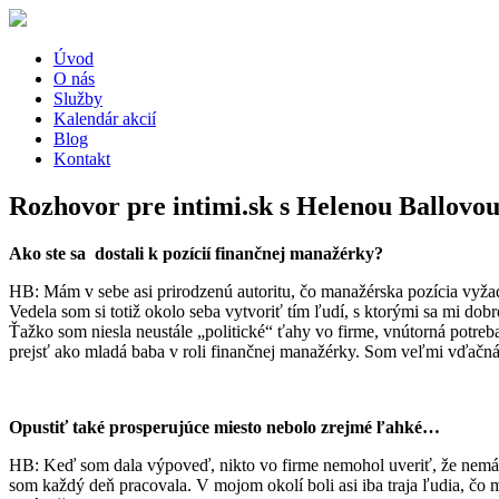
Úvod
O nás
Služby
Kalendár akcií
Blog
Kontakt
Rozhovor pre intimi.sk s Helenou Ballovou
Ako ste sa
dostali k pozícií finančnej manažérky?
HB: Mám v sebe asi prirodzenú autoritu, čo manažérska pozícia vyžad
Vedela som si totiž okolo seba vytvoriť tím ľudí, s ktorými sa mi do
Ťažko som niesla neustále „politické“ ťahy vo firme, vnútorná potre
prejsť ako mladá baba v roli finančnej manažérky. Som veľmi vďačná z
Opustiť také prosperujúce miesto nebolo zrejmé ľahké…
HB: Keď som dala výpoveď, nikto vo firme nemohol uveriť, že nemám 
som každý deň pracovala. V mojom okolí boli asi iba traja ľudia, čo m