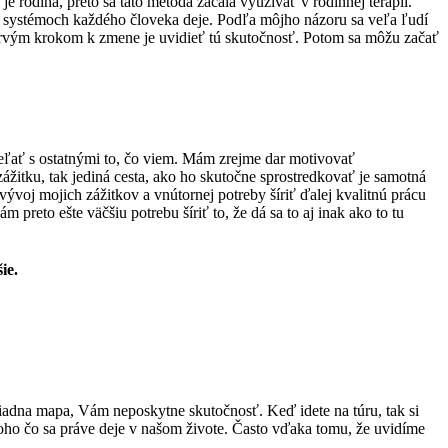
rodina, preto sa táto metóda začala využívať v rodinnej terapii.
h systémoch každého človeka deje. Podľa môjho názoru sa veľa ľudí
 prvým krokom k zmene je uvidieť tú skutočnosť. Potom sa môžu začať
eľať s ostatnými to, čo viem. Mám zrejme dar motivovať
zážitku, tak jediná cesta, ako ho skutočne sprostredkovať je samotná
ývoj mojich zážitkov a vnútornej potreby šíriť ďalej kvalitnú prácu
preto ešte väčšiu potrebu šíriť to, že dá sa to aj inak ako to tu
ie.
žiadna mapa, Vám neposkytne skutočnosť. Keď idete na túru, tak si
toho čo sa práve deje v našom živote.
Často vďaka tomu, že uvidíme