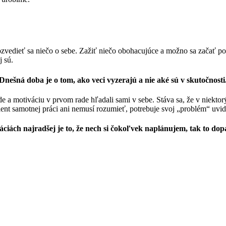
zvedieť sa niečo o sebe. Zažiť niečo obohacujúce a možno sa začať p
 sú.
Dnešná doba je o tom, ako veci vyzerajú a nie aké sú v skutočnosti
 a motiváciu v prvom rade hľadali sami v sebe. Stáva sa, že v niektor
nt samotnej práci ani nemusí rozumieť, potrebuje svoj „problém“ uvidie
ciách najradšej je to, že nech si čokoľvek naplánujem, tak to do