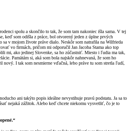
rodenci spolu a skončilo to tak, že som tam nakoniec išla sama. V tej
, keď som odišla z práce, bol otvorený jeden z úplne prvých
 sa v mojom živote práve dialo. Neskôr som natrafila na Wilfrieda
covať vo firmách, pričom mi odporučil Jan Jacoba Stama ako top
i mi, ako jedinej Slovenke, sa ho zúčastniť. Miesto i ľudia ma tak,
elácie. Pamätám si, aká som bola najskôr nahnevaná, že som ho
 nový. I tak som nesmierne vďačná, lebo práve tu som stretla ľudí,
noducho ani takýto popis ideálne nevystihuje pravú podstatu. Ja sa to
ísať nejaká zážitok. Alebo keď chcete niekomu vysvetliť, čo je to
hopené.“