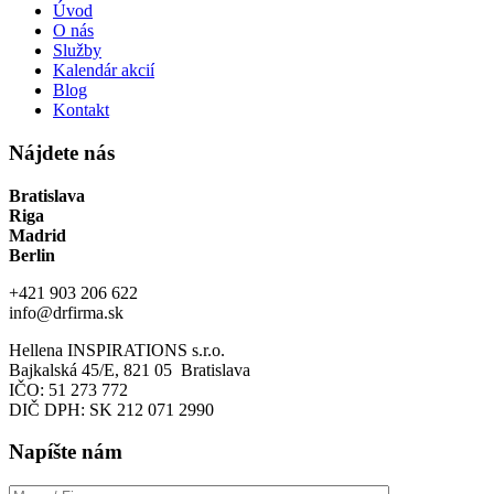
Úvod
O nás
Služby
Kalendár akcií
Blog
Kontakt
Nájdete nás
Bratislava
Riga
Madrid
Berlin
+421 903 206 622
info@drfirma.sk
Hellena INSPIRATIONS s.r.o.
Bajkalská 45/E, 821 05 Bratislava
IČO: 51 273 772
DIČ DPH: SK 212 071 2990
Napíšte nám