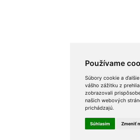
Používame coo
Súbory cookie a ďalšie
vášho zážitku z prehli
zobrazovali prispôsobe
našich webových stráno
prichádzajú.
Súhlasím
Zmeniť m