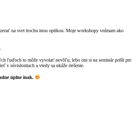
ozerať na svet trochu inou optikou. Moje workshopy vnímam ako
.
ých ľuďoch to môže vyvolať nevôľu, lebo oni si na seminár prišli pre
ť v súvislostiach a vtedy sa ukáže riešenie.
padne úplne inak.