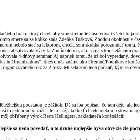
ieho brata, ktorý chcel, aby sme stretnutie absolvovali všetci traja sú
mto smere sa za krátko stala Zdeňka Tušková. Zhodou okolností v čase
merom nebolo stať sa lektorom, chcela som skrátka porozumieť tomu, čo
konca absolvovala výcvik. Zaujímalo ma, ako sa dá s konšteláciami pra
olvovala 4-dňový seminár. Aj napriek tomu, že už bol vypredaný, dovolil
mics in Organizations“, dnes u nás známe ako Firemné/Podnikové konšt
organizovaného raz za 2 roky. Musela som teda počkať, kým sa otvoril
žitejšou podstatou je zážitok. Dá sa iba popísať, čo tam deje, ale jed
usí to jednoducho zažiť. Je to isté, ako keď chcete niekomu slovami op
e môj obľúbený výrok Berta Hellingera, zakladateľa konštelácií:
lepšie sa nedá povedať, a to druhé najlepšie býva obvykle zle poc