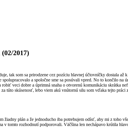
 (02/2017)
uje, tak som sa prirodzene cez pozíciu hlavnej účtovníčky dostala až 
bre spolupracovalo a spoločne sme sa posúvali vpred. No to končilo na 
ba robiť veci dobre a úprimná snaha o otvorenú komunikáciu skrátka n
a túto skúsenosť, lebo viem akú vnútornú silu som vďaka tejto práci z
žiadny plán a že jednoducho iba potrebujem odísť, aby mi z toho všet
a v tomto rozhodnutí podporovali. Väčšina len nechápavo krútila hlavou