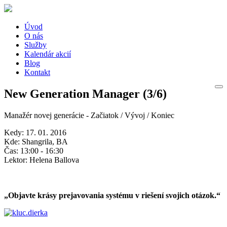
Úvod
O nás
Služby
Kalendár akcií
Blog
Kontakt
New Generation Manager (3/6)
Manažér novej generácie - Začiatok / Vývoj / Koniec
Kedy:
17. 01. 2016
Kde:
Shangrila, BA
Čas:
13:00 - 16:30
Lektor:
Helena Ballova
„Objavte krásy prejavovania systému v riešení svojich otázok.“