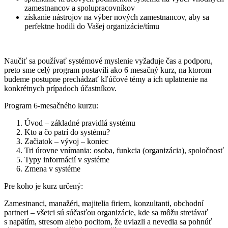
zamestnancov a spolupracovníkov
získanie nástrojov na výber nových zamestnancov, aby sa
perfektne hodili do Vašej organizácie/tímu
Naučiť sa používať systémové myslenie vyžaduje čas a podporu,
preto sme celý program postavili ako 6 mesačný kurz, na ktorom
budeme postupne prechádzať kľúčové témy a ich uplatnenie na
konkrétnych prípadoch účastníkov.
Program 6-mesačného kurzu:
Úvod – základné pravidlá systému
Kto a čo patrí do systému?
Začiatok – vývoj – koniec
Tri úrovne vnímania: osoba, funkcia (organizácia), spoločnosť
Typy informácií v systéme
Zmena v systéme
Pre koho je kurz určený:
Zamestnanci, manažéri, majitelia firiem, konzultanti, obchodní
partneri – všetci sú súčasťou organizácie, kde sa môžu stretávať
s napätím, stresom alebo pocitom, že uviazli a nevedia sa pohnúť