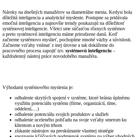
Nároky na dnešných manažérov sa diametrálne menia. Kedysi bola
dôležitá inteligencia a analytické myslenie. Postupne sa pridávala
emočná inteligencia a najnovšie trendy poukazujú na dôležitosť
systémovej inteligencie. Všetci sme súčasťou rôznych systémov
a preto systémovú inteligenciu máme prirodzene danú. Keď
začneme systémovo myslieť, pochopíme mnohé väzby a súvislosti.
Začneme vzťahy vnímať z inej úrovne a tak dokážeme do
pracovného procesu zapojiť tzv.
systémovú inteligenciu
–
každodenný nástroj práce novodobého manažéra.
Výhodami systémového myslenia je:
odhalenie skrytých spojení v systéme, ktoré bránia úplnému
využitiu potenciálu systému (firme, organizácií, tíme,
oddelení,…)
odhalenie potenciálu svojich produktov a služieb
odhalenie uceleného pohľadu na svoje vzťahy smerom ku
klientom a novým trhom
získanie nástrojov na preskúmanie vlastnej stratégie
spoznanie kľúčových podmienok systému na výber vhodných