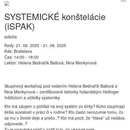
SYSTEMICKÉ konštelácie
(iSPAK)
sobota
Kedy:
21. 06. 2025 - 21. 06. 2025
Kde:
Bratislava
Čas:
14:00 - 18:00
Lektor:
Helena Bednařík Ballová, Nina Menkynová
Skupinový workshop pod vedením Helena Bednařík Ballová a
Nina Menkynová – certifikované lektorky holandským Hellinger
Inštitútom a učiteľky systemiky.
Kto má záujem o pohľad na svoj systém zo šírky? Koho zaujímajú
širšie súvislosti v práci či v rodine? Kto často nerozumie tomu, čo
sa mu v živote deje a prečo..? Kto má pocit, že “hlava” už nedáva
odpovede..?
Tu je pozvánka prísť a zažiť si to, čo ukazuje pole.