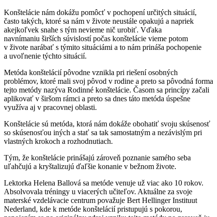
Konštelácie nám dokážu pomôcť v pochopení určitých situácií,
často takých, ktoré sa nám v živote neustále opakujú a napriek
akejkoľvek snahe s tým nevieme nič urobiť. Vďaka
navnímaniu širších súvislostí počas konštelácie vieme potom
v živote narábať s týmito situáciámi a to nám prináša pochopenie
a uvoľnenie týchto situácií.
Metóda konštelácií pôvodne vznikla pri riešení osobných
problémov, ktoré mali svoj pôvod v rodine a preto sa pôvodná forma
tejto metódy nazýva Rodinné konštelácie. Časom sa princípy začali
aplikovať v širšom rámci a preto sa dnes táto metóda úspešne
využíva aj v pracovnej oblasti.
Konštelácie sú metóda, ktorá nám dokáže obohatiť svoju skúsenosť
so skúsenosťou iných a stať sa tak samostatným a nezávislým pri
vlastných krokoch a rozhodnutiach.
Tým, že konštelácie prinášajú zároveň poznanie samého seba
uľahčujú a kryštalizujú ďaľšie konanie v bežnom živote.
Lektorka Helena Ballová sa metóde venuje už viac ako 10 rokov.
Absolvovala tréningy u viacerých učiteľov. Aktuálne za svoje
materské vzdelávacie centrum považuje Bert Hellinger Instituut
Nederland, kde k metóde konštelácií pristupujú s pokorou,