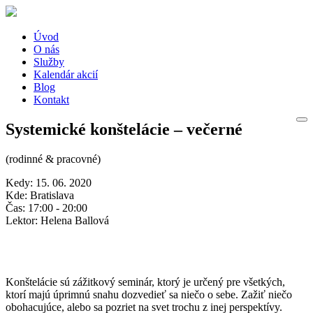
Úvod
O nás
Služby
Kalendár akcií
Blog
Kontakt
Systemické konštelácie – večerné
(rodinné & pracovné)
Kedy:
15. 06. 2020
Kde:
Bratislava
Čas:
17:00 - 20:00
Lektor:
Helena Ballová
Konštelácie sú zážitkový seminár, ktorý je určený pre všetkých,
ktorí majú úprimnú snahu dozvedieť sa niečo o sebe. Zažiť niečo
obohacujúce, alebo sa pozriet na svet trochu z inej perspektívy.