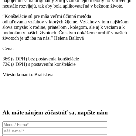
napojením sa na originálny zdroj vzniku tejto metódy no zaroveň ju
neustále rozvíjajú, tak aby bola aplikovateľná v bežnom živote.
“Konštelácie sú pre mňa veľmi účinná metóda
odhaľovania vzťahov v ktorých žijeme. Vzťahov v tom najširšom
slova zmysle: k rodine, priateľom , kolegom, ale aj k veciam a k
hodnotám v našich životoch. Čo s tým dokážeme urobiť v našich
životoch je už iba na nás.” Helena Ballová
Cena:
36€ (s DPH) bez postavenia konštelácie
72€ (s DPH) s postavením konštelácie
Miesto konania: Bratislava
Ak máte záujem zúčastniť sa, napíšte nám